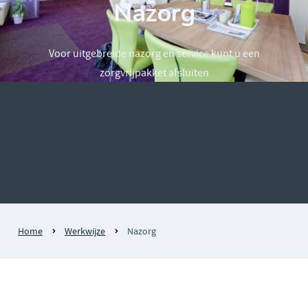
Nazorg
Voor uitgebreide nazorg en service kunt u een
zorgvrijpakket afsluiten
Home
Werkwijze
Nazorg