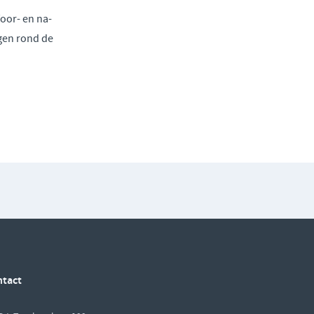
oor- en na-
ggen rond de
ntact