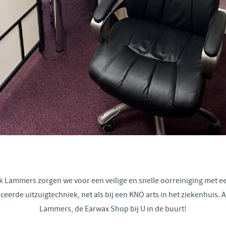
ek Lammers zorgen we voor een veilige en snelle oorreiniging met ee
eerde uitzuigtechniek, net als bij een KNO arts in het ziekenhuis. 
Lammers, de Earwax Shop bij U in de buurt!