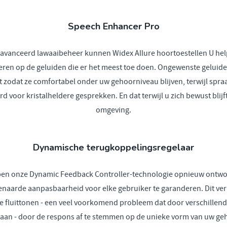
Speech Enhancer Pro
eavanceerd lawaaibeheer kunnen Widex Allure hoortoestellen U help
eren op de geluiden die er het meest toe doen. Ongewenste geluid
t zodat ze comfortabel onder uw gehoorniveau blijven, terwijl spra
rd voor kristalheldere gesprekken. En dat terwijl u zich bewust blijf
omgeving.
Dynamische terugkoppelingsregelaar
en onze Dynamic Feedback Controller-technologie opnieuw ontw
naarde aanpasbaarheid voor elke gebruiker te garanderen. Dit ve
e fluittonen - een veel voorkomend probleem dat door verschillend
taan - door de respons af te stemmen op de unieke vorm van uw ge