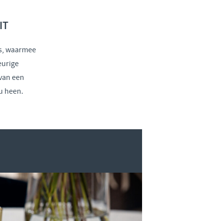
IT
es, waarmee
eurige
van een
u heen.