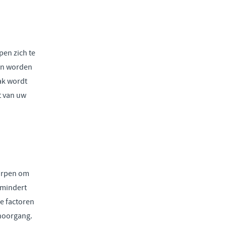
en zich te
en worden
ak wordt
t van uw
orpen om
rmindert
e factoren
hoorgang.