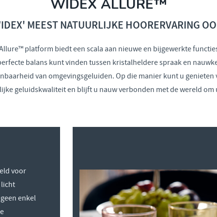
WIDEX ALLURE™
IDEX' MEEST NATUURLIJKE HOORERVARING OO
Allure™ platform biedt een scala aan nieuwe en bijgewerkte functi
perfecte balans kunt vinden tussen kristalheldere spraak en nauwk
anbaarheid van omgevingsgeluiden. Op die manier kunt u genieten 
lijke geluidskwaliteit en blijft u nauw verbonden met de wereld om 
eld voor
licht
 geen enkel
ze