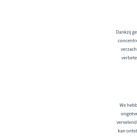
Dankzij g
concentr
verzach
verbete
We hebb
ongeëve
vervelend
kan onts