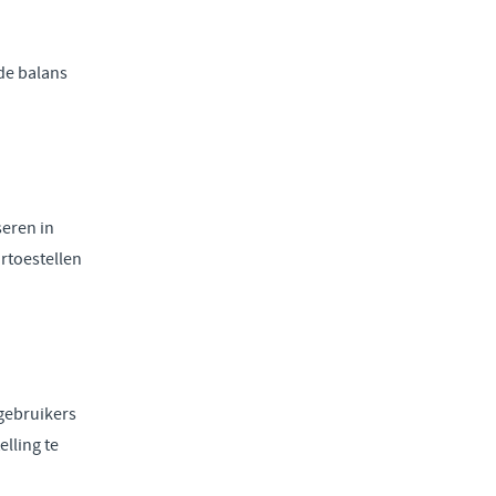
de balans
seren in
rtoestellen
gebruikers
lling te