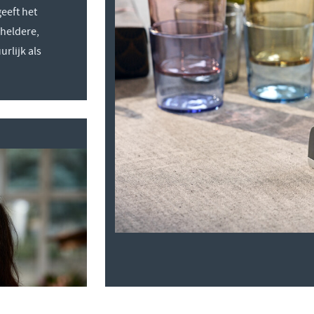
eeft het
heldere,
rlijk als