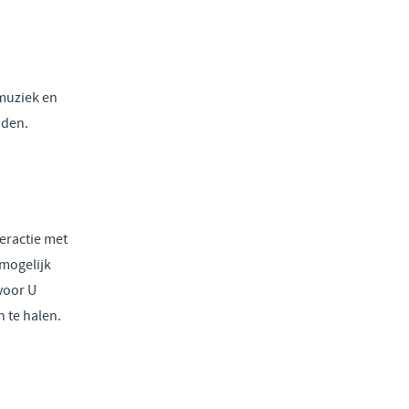
muziek en
iden.
teractie met
mogelijk
voor U
 te halen.