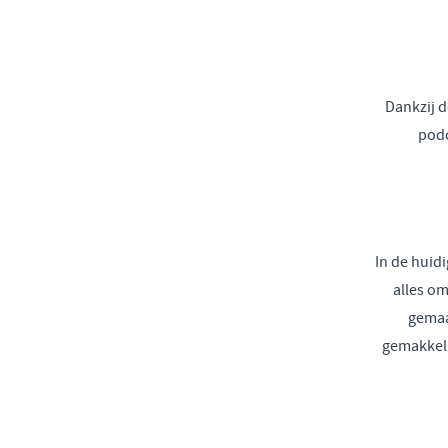
Dankzij d
podc
In de huidi
alles o
gemaa
gemakkeli