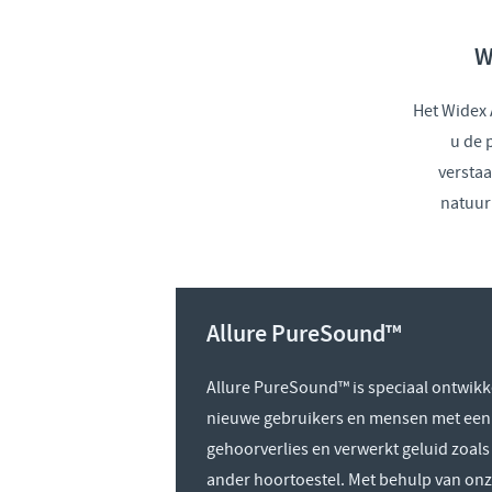
W
Het Widex 
u de 
versta
natuur
Allure PureSound™
Allure PureSound™ is speciaal ontwikk
nieuwe gebruikers en mensen met een 
gehoorverlies en verwerkt geluid zoals
ander hoortoestel. Met behulp van on